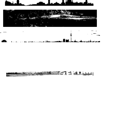
ZEPTAR Zossen
Bitte alle Anfragen über mail.
e-mail:
zeptar.buero@gmail.com
web:
www.zeptar.de
• Impressum
• AGB
• Über uns